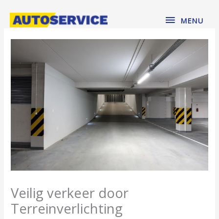
Spring
MENU
naar
MENU
de
inhoud
Veilig verkeer door
Terreinverlichting