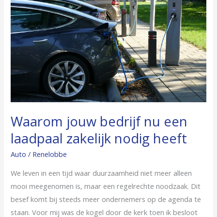
bedrijf
nu
een
laadpaal
zakelijk
nodig
heeft
Waarom jouw bedrijf nu een
laadpaal zakelijk nodig heeft
Auto
/
Renelobbe
We leven in een tijd waar duurzaamheid niet meer alleen
mooi meegenomen is, maar een regelrechte noodzaak. Dit
besef komt bij steeds meer ondernemers op de agenda te
staan. Voor mij was de kogel door de kerk toen ik besloot