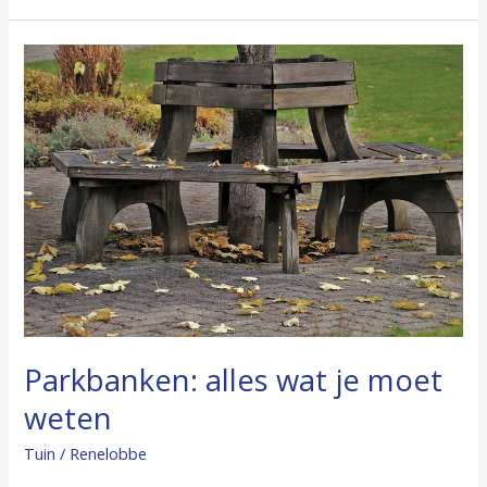
Parkbanken:
alles
wat
je
moet
weten
Parkbanken: alles wat je moet
weten
Tuin
/
Renelobbe