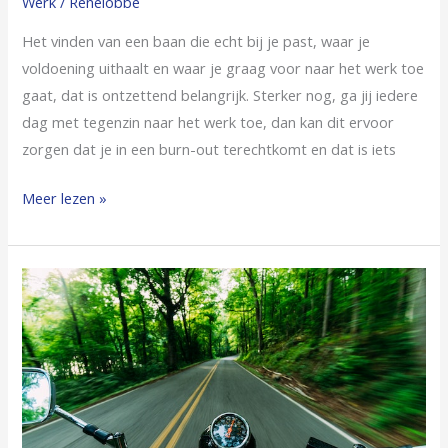
Werk
/
Renelobbe
Het vinden van een baan die echt bij je past, waar je
voldoening uithaalt en waar je graag voor naar het werk toe
gaat, dat is ontzettend belangrijk. Sterker nog, ga jij iedere
dag met tegenzin naar het werk toe, dan kan dit ervoor
zorgen dat je in een burn-out terechtkomt en dat is iets
Meer lezen »
Te
snel
rijden
met
een
motor?
Doe