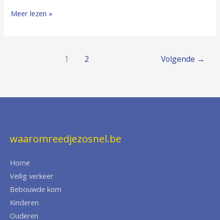
Meer lezen »
1
2
Volgende
→
waaromreedjezosnel.be
Home
Veilig verkeer
Bebouwde kom
Kinderen
Ouderen