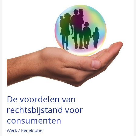
De
voordelen
van
rechtsbijstand
voor
consumenten
De voordelen van
rechtsbijstand voor
consumenten
Werk
/
Renelobbe