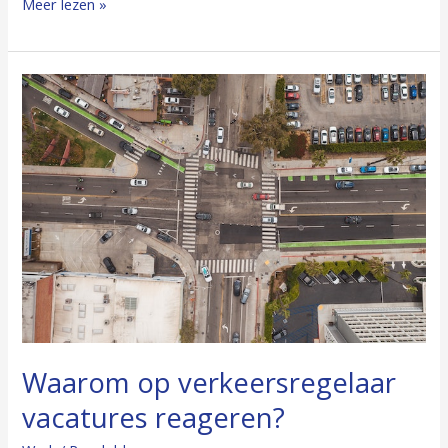
Meer lezen »
Waarom
op
verkeersregelaar
vacatures
reageren?
Waarom op verkeersregelaar
vacatures reageren?