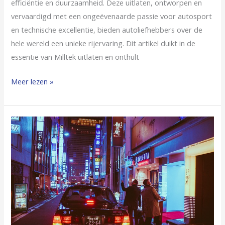
efficiëntie en duurzaamheid. Deze uitlaten, ontworpen en
vervaardigd met een ongeëvenaarde passie voor autosport
en technische excellentie, bieden autoliefhebbers over de
hele wereld een unieke rijervaring. Dit artikel duikt in de
essentie van Milltek uitlaten en onthult
Meer lezen »
Een
gids
voor
de
kosten
van
het
invoeren