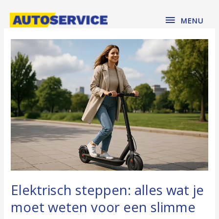
Spring
MENU
naar
MENU
de
Elektrisch
inhoud
steppen:
alles
wat
je
moet
weten
voor
een
slimme
keuze
Elektrisch steppen: alles wat je
moet weten voor een slimme