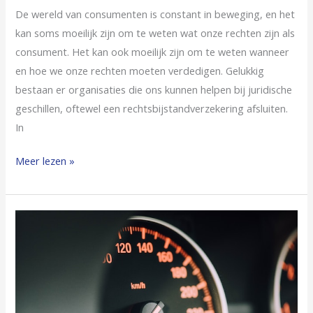
De wereld van consumenten is constant in beweging, en het
kan soms moeilijk zijn om te weten wat onze rechten zijn als
consument. Het kan ook moeilijk zijn om te weten wanneer
en hoe we onze rechten moeten verdedigen. Gelukkig
bestaan er organisaties die ons kunnen helpen bij juridische
geschillen, oftewel een rechtsbijstandverzekering afsluiten.
In
Meer lezen »
Het
belang
van
een
volgsysteem
voor