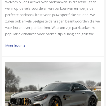
Welkom bij ons artikel over parkbanken. In dit artikel gaan
we in op de vele voordelen van parkbanken en hoe je de
perfecte parkbank kiest voor jouw specifieke situatie. We
zullen ook enkele veelgestelde vragen beantwoorden die we
vaak horen over parkbanken. Waarom zijn parkbanken zo
populair? Zitbanken voor parken zijn al lang een geliefde
Meer lezen »
Top
Redenen
waarom
Duitse
automerken
populair
zijn